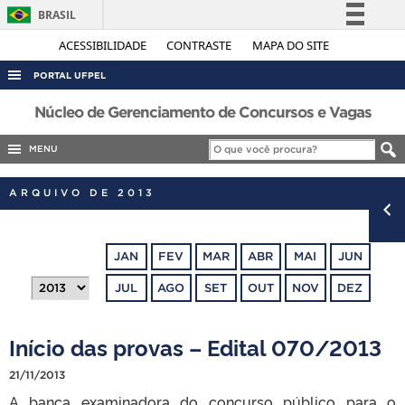
BRASIL
Simplifique!
ACESSIBILIDADE
CONTRASTE
MAPA DO SITE
Comunica BR
PORTAL UFPEL
Participe
ACESSO À INFORMAÇÃO
Núcleo de Gerenciamento de Concursos e Vagas
Acesso à informação
AUDITORIA
MENU
Legislação
COBALTO
Canais
ARQUIVO DE 2013
CONCURSOS
EDITAIS
JAN
FEV
MAR
ABR
MAI
JUN
INTERNACIONAL
JUL
AGO
SET
OUT
NOV
DEZ
OUVIDORIA
PORTARIAS
Início das provas – Edital 070/2013
TELEFONES
21/11/2013
A banca examinadora do concurso público para o