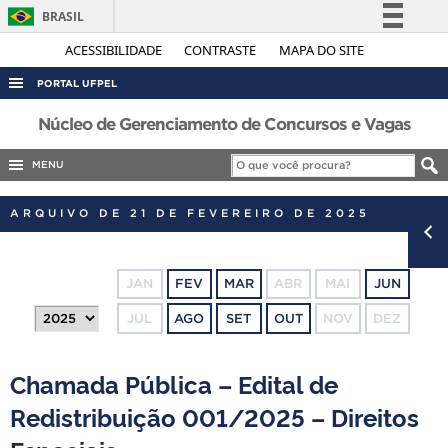
BRASIL
Simplifique!
ACESSIBILIDADE
CONTRASTE
MAPA DO SITE
Comunica BR
PORTAL UFPEL
Participe
ACESSO À INFORMAÇÃO
Núcleo de Gerenciamento de Concursos e Vagas
Acesso à informação
AUDITORIA
MENU
Legislação
COBALTO
Canais
ARQUIVO DE 21 DE FEVEREIRO DE 2025
CONCURSOS
EDITAIS
JAN
FEV
MAR
ABR
MAI
JUN
INTERNACIONAL
JUL
AGO
SET
OUT
NOV
DEZ
OUVIDORIA
PORTARIAS
Chamada Pública – Edital de
TELEFONES
Redistribuição 001/2025 – Direitos