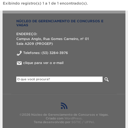
Exibindo registro(s) 1 a 1 de 1 encontrado(s).
NÚCLEO DE GERENCIAMENTO DE CONCURSOS E
VAGAS
ENDEREÇO:
Campus Anglo, Rua Gomes Carneiro, nº 01
Sala A209 (PROGEP)
Telefones: (53) 3284-3976
clique para ver o e-mail
©2026 Núcleo de Gerenciamento de Concursos e Vagas.
Criado com
WordPress
.
Tema desenvolvido por
SGTIC / UFPel
.