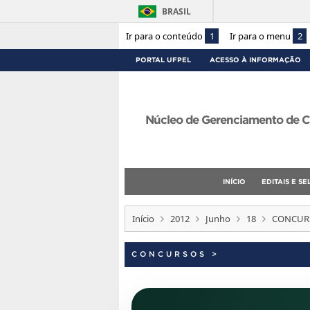
BRASIL
Ir para o conteúdo
1
Ir para o menu
2
PORTAL UFPEL
ACESSO À INFORMAÇÃO
Núcleo de Gerenciamento de C
INÍCIO
EDITAIS E S
Início
2012
Junho
18
CONCURS
CONCURSOS
>