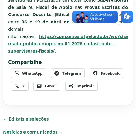
de Sala
ou
Fiscal de Apoio
nas
Provas Escritas do
Concurso Docente (Edital 34/2025)
, que ocorrerão
entre
06 e 19 de abril de 2026
. Acesse o link para
demais
informações:
https://concursos.ufpel.edu.br/wp/cha
mada-publica-nugec-no-01-2026-cadastro-de-
supervisores-fiscais/
.
Compartilhe
WhatsApp
Telegram
Facebook
X
E-mail
Imprimir
← Editais e seleções
Notícias e comunicados →