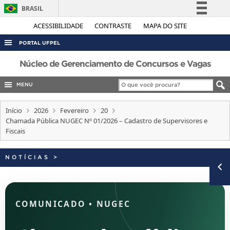
BRASIL
Simplifique!
ACESSIBILIDADE
CONTRASTE
MAPA DO SITE
Comunica BR
PORTAL UFPEL
Participe
ACESSO À INFORMAÇÃO
Núcleo de Gerenciamento de Concursos e Vagas
Acesso à informação
AUDITORIA
MENU
Legislação
COBALTO
Canais
Início
2026
Fevereiro
20
CONCURSOS
Chamada Pública NUGEC Nº 01/2026 – Cadastro de Supervisores e
Fiscais
EDITAIS
INTERNACIONAL
NOTÍCIAS
>
OUVIDORIA
PORTARIAS
TELEFONES
COMUNICADO
•
NUGEC