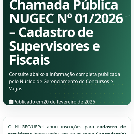
Chamada Pública
NUGEC Nº 01/2026
– Cadastro de
Supervisores e
Fiscais
Consulte abaixo a informação completa publicada
pelo Núcleo de Gerenciamento de Concursos e
Vagas.
Publicado em
20 de fevereiro de 2026
O NUGEC/UFPel abriu inscrições para
cadastro de
servidores
interessados em atuar como
Supervisor(a)