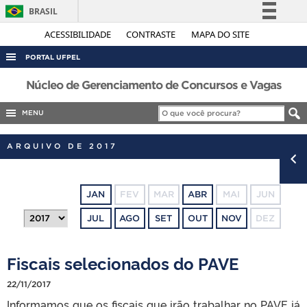
BRASIL
Simplifique!
ACESSIBILIDADE
CONTRASTE
MAPA DO SITE
Comunica BR
PORTAL UFPEL
Participe
ACESSO À INFORMAÇÃO
Núcleo de Gerenciamento de Concursos e Vagas
Acesso à informação
AUDITORIA
MENU
Legislação
COBALTO
Canais
ARQUIVO DE 2017
CONCURSOS
EDITAIS
JAN
FEV
MAR
ABR
MAI
JUN
INTERNACIONAL
JUL
AGO
SET
OUT
NOV
DEZ
OUVIDORIA
PORTARIAS
Fiscais selecionados do PAVE
TELEFONES
22/11/2017
Informamos que os fiscais que irão trabalhar no PAVE já