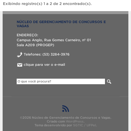
Exibindo registro(s) 1 a 2 de 2 encontrado(s).
NÚCLEO DE GERENCIAMENTO DE CONCURSOS E
VAGAS
ENDEREÇO:
Campus Anglo, Rua Gomes Carneiro, nº 01
Sala A209 (PROGEP)
Telefones: (53) 3284-3976
clique para ver o e-mail
©2026 Núcleo de Gerenciamento de Concursos e Vagas.
Criado com
WordPress
.
Tema desenvolvido por
SGTIC / UFPel
.