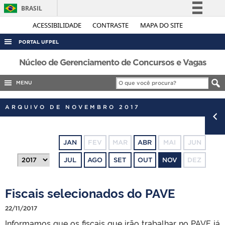
BRASIL
Simplifique!
ACESSIBILIDADE
CONTRASTE
MAPA DO SITE
Comunica BR
PORTAL UFPEL
Participe
ACESSO À INFORMAÇÃO
Núcleo de Gerenciamento de Concursos e Vagas
Acesso à informação
AUDITORIA
MENU
Legislação
COBALTO
Canais
ARQUIVO DE NOVEMBRO 2017
CONCURSOS
EDITAIS
JAN
FEV
MAR
ABR
MAI
JUN
INTERNACIONAL
JUL
AGO
SET
OUT
NOV
DEZ
OUVIDORIA
PORTARIAS
Fiscais selecionados do PAVE
TELEFONES
22/11/2017
Informamos que os fiscais que irão trabalhar no PAVE já