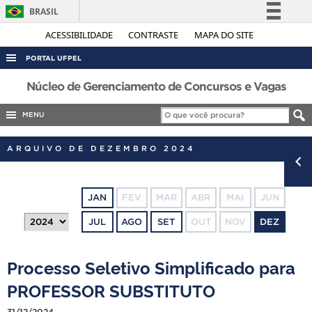
BRASIL
Simplifique!
ACESSIBILIDADE
CONTRASTE
MAPA DO SITE
Comunica BR
PORTAL UFPEL
Participe
ACESSO À INFORMAÇÃO
Núcleo de Gerenciamento de Concursos e Vagas
Acesso à informação
AUDITORIA
MENU
Legislação
COBALTO
Canais
ARQUIVO DE DEZEMBRO 2024
CONCURSOS
EDITAIS
JAN
FEV
MAR
ABR
MAI
JUN
INTERNACIONAL
JUL
AGO
SET
OUT
NOV
DEZ
OUVIDORIA
PORTARIAS
Processo Seletivo Simplificado para
TELEFONES
PROFESSOR SUBSTITUTO
31/12/2024