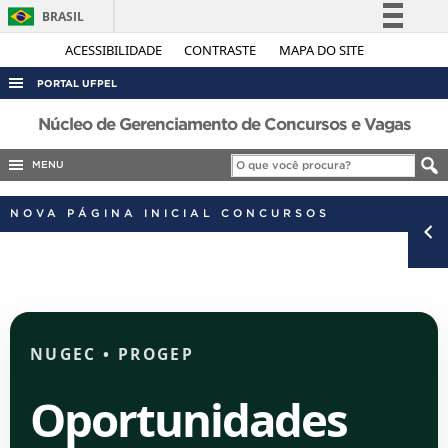
BRASIL
Simplifique!
ACESSIBILIDADE
CONTRASTE
MAPA DO SITE
Comunica BR
PORTAL UFPEL
Participe
Núcleo de Gerenciamento de Concursos e Vagas
Acesso à informação
MENU
Legislação
Canais
NOVA PÁGINA INICIAL CONCURSOS
NUGEC
•
PROGEP
Oportunidades