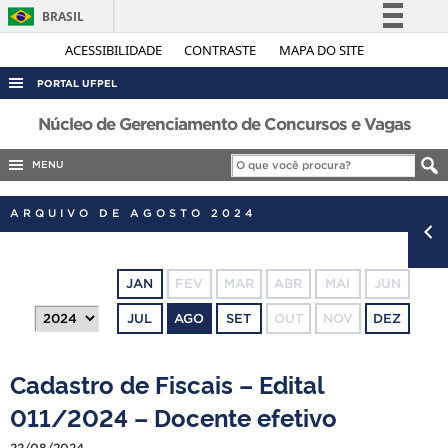
BRASIL
Simplifique!
ACESSIBILIDADE
CONTRASTE
MAPA DO SITE
Comunica BR
PORTAL UFPEL
Participe
ACESSO À INFORMAÇÃO
Núcleo de Gerenciamento de Concursos e Vagas
Acesso à informação
AUDITORIA
MENU
Legislação
COBALTO
Canais
ARQUIVO DE AGOSTO 2024
CONCURSOS
EDITAIS
JAN
FEV
MAR
ABR
MAI
JUN
INTERNACIONAL
JUL
AGO
SET
OUT
NOV
DEZ
OUVIDORIA
PORTARIAS
Cadastro de Fiscais – Edital
TELEFONES
011/2024 – Docente efetivo
22/08/2024