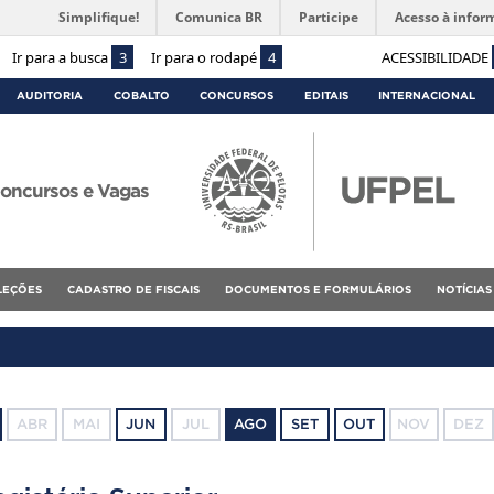
Simplifique!
Comunica BR
Participe
Acesso à infor
Ir para a busca
3
Ir para o rodapé
4
ACESSIBILIDADE
AUDITORIA
COBALTO
CONCURSOS
EDITAIS
INTERNACIONAL
oncursos e Vagas
ELEÇÕES
CADASTRO DE FISCAIS
DOCUMENTOS E FORMULÁRIOS
NOTÍCIAS
ABR
MAI
JUN
JUL
AGO
SET
OUT
NOV
DEZ