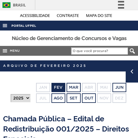
BRASIL
Simplifique!
ACESSIBILIDADE
CONTRASTE
MAPA DO SITE
Comunica BR
PORTAL UFPEL
Participe
ACESSO À INFORMAÇÃO
Núcleo de Gerenciamento de Concursos e Vagas
Acesso à informação
AUDITORIA
MENU
Legislação
COBALTO
Canais
ARQUIVO DE FEVEREIRO 2025
CONCURSOS
EDITAIS
JAN
FEV
MAR
ABR
MAI
JUN
INTERNACIONAL
JUL
AGO
SET
OUT
NOV
DEZ
OUVIDORIA
PORTARIAS
Chamada Pública – Edital de
TELEFONES
Redistribuição 001/2025 – Direitos