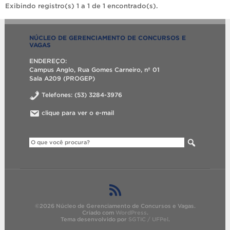
Exibindo registro(s) 1 a 1 de 1 encontrado(s).
NÚCLEO DE GERENCIAMENTO DE CONCURSOS E
VAGAS
ENDEREÇO:
Campus Anglo, Rua Gomes Carneiro, nº 01
Sala A209 (PROGEP)
Telefones: (53) 3284-3976
clique para ver o e-mail
©2026 Núcleo de Gerenciamento de Concursos e Vagas.
Criado com
WordPress
.
Tema desenvolvido por
SGTIC / UFPel
.