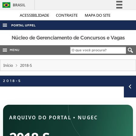
BRASIL
Simplifique!
ACESSIBILIDADE
CONTRASTE
MAPA DO SITE
Comunica BR
PORTAL UFPEL
Participe
ACESSO À INFORMAÇÃO
Núcleo de Gerenciamento de Concursos e Vagas
Acesso à informação
AUDITORIA
MENU
Legislação
COBALTO
Canais
Início
2018-S
CONCURSOS
EDITAIS
2018-S
INTERNACIONAL
OUVIDORIA
PORTARIAS
ARQUIVO DO PORTAL
•
NUGEC
TELEFONES