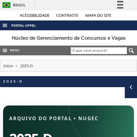
BRASIL
Simplifique!
ACESSIBILIDADE
CONTRASTE
MAPA DO SITE
Comunica BR
PORTAL UFPEL
Participe
Núcleo de Gerenciamento de Concursos e Vagas
Acesso à informação
MENU
Legislação
Canais
Início
2025-D
2025-D
ARQUIVO DO PORTAL
•
NUGEC