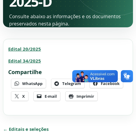
2025-D
Consulte abaixo as informações e os documentos
preservados nesta página.
Edital 20/2025
Edital 34/2025
Compartilhe
WhatsApp
Telegram
Facebook
X
E-mail
Imprimir
← Editais e seleções