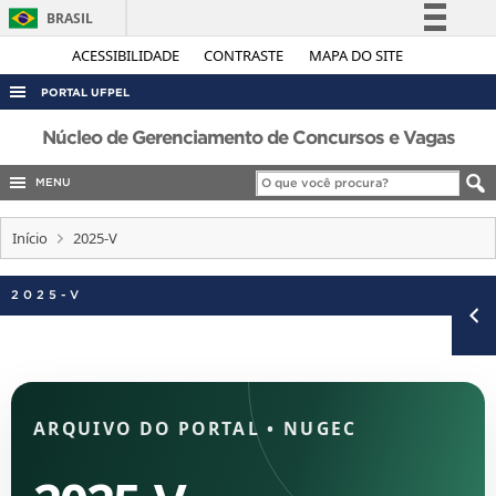
BRASIL
Simplifique!
ACESSIBILIDADE
CONTRASTE
MAPA DO SITE
Comunica BR
PORTAL UFPEL
Participe
ACESSO À INFORMAÇÃO
Núcleo de Gerenciamento de Concursos e Vagas
Acesso à informação
AUDITORIA
MENU
Legislação
COBALTO
Canais
Início
2025-V
CONCURSOS
EDITAIS
2025-V
INTERNACIONAL
OUVIDORIA
PORTARIAS
ARQUIVO DO PORTAL
•
NUGEC
TELEFONES