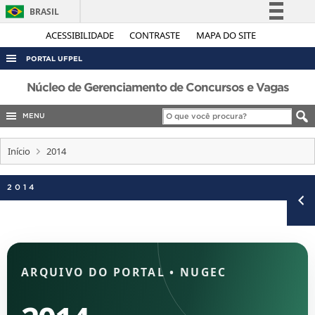
BRASIL
Simplifique!
ACESSIBILIDADE
CONTRASTE
MAPA DO SITE
Comunica BR
PORTAL UFPEL
Participe
ACESSO À INFORMAÇÃO
Núcleo de Gerenciamento de Concursos e Vagas
Acesso à informação
AUDITORIA
MENU
Legislação
COBALTO
Canais
Início
2014
CONCURSOS
EDITAIS
2014
INTERNACIONAL
OUVIDORIA
PORTARIAS
ARQUIVO DO PORTAL
•
NUGEC
TELEFONES