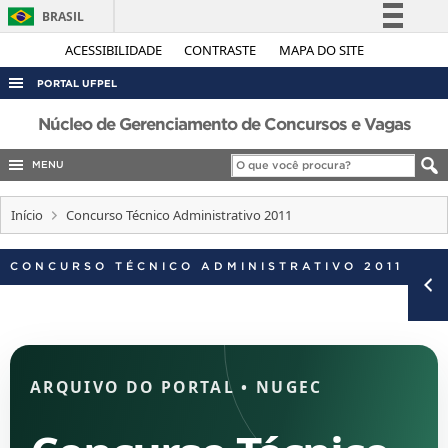
BRASIL
Simplifique!
ACESSIBILIDADE
CONTRASTE
MAPA DO SITE
Comunica BR
PORTAL UFPEL
Participe
Núcleo de Gerenciamento de Concursos e Vagas
Acesso à informação
MENU
Legislação
Canais
Início
Concurso Técnico Administrativo 2011
CONCURSO TÉCNICO ADMINISTRATIVO 2011
ARQUIVO DO PORTAL
•
NUGEC