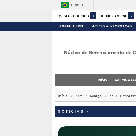
BRASIL
Ir para o conteúdo
1
Ir para o menu
2
PORTAL UFPEL
ACESSO À INFORMAÇÃO
Núcleo de Gerenciamento de C
INÍCIO
EDITAIS E S
Início
2025
Março
27
Processo 
NOTÍCIAS
>