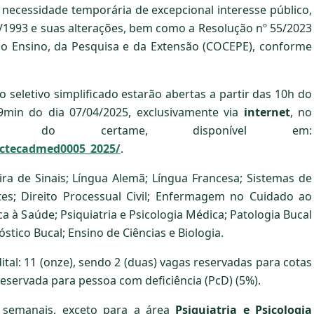
necessidade temporária de excepcional interesse público,
5/1993 e suas alterações, bem como a Resolução nº 55/2023
 Ensino, da Pesquisa e da Extensão (COCEPE), conforme
o seletivo simplificado estarão abertas a partir das 10h do
9min do dia 07/04/2025, exclusivamente via
internet
, no
nico do certame, disponível em:
onctecadmed0005_2025/
.
ira de Sinais; Língua Alemã; Língua Francesa; Sistemas de
s; Direito Processual Civil; Enfermagem no Cuidado ao
a à Saúde; Psiquiatria e Psicologia Médica; Patologia Bucal
ico Bucal; Ensino de Ciências e Biologia.
tal: 11 (onze), sendo 2 (duas) vagas reservadas para cotas
 reservada para pessoa com deficiência (PcD) (5%).
 semanais, exceto para a área
Psiquiatria e Psicologia