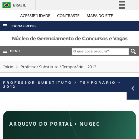
BRASIL
Simplifique!
ACESSIBILIDADE
CONTRASTE
MAPA DO SITE
Comunica BR
PORTAL UFPEL
Participe
ACESSO À INFORMAÇÃO
Núcleo de Gerenciamento de Concursos e Vagas
Acesso à informação
AUDITORIA
MENU
Legislação
COBALTO
Canais
Início
Professor Substituto / Temporário – 2012
CONCURSOS
EDITAIS
PROFESSOR SUBSTITUTO / TEMPORÁRIO –
2012
INTERNACIONAL
OUVIDORIA
PORTARIAS
TELEFONES
ARQUIVO DO PORTAL
•
NUGEC