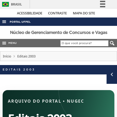
BRASIL
Simplifique!
ACESSIBILIDADE
CONTRASTE
MAPA DO SITE
Comunica BR
PORTAL UFPEL
Participe
ACESSO À INFORMAÇÃO
Núcleo de Gerenciamento de Concursos e Vagas
Acesso à informação
AUDITORIA
MENU
Legislação
COBALTO
Canais
Início
Editais 2003
CONCURSOS
EDITAIS
EDITAIS 2003
INTERNACIONAL
OUVIDORIA
PORTARIAS
ARQUIVO DO PORTAL
•
NUGEC
TELEFONES