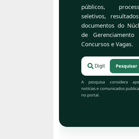
públicos, proces
seletivos, resultado
documentos do Núc
de Gerenciamento
Concursos e Vagas.
Pesquisar
Pesquisar no portal d
A pesquisa considera ape
notícias e comunicados public
no portal.