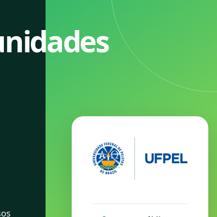
unidades
os