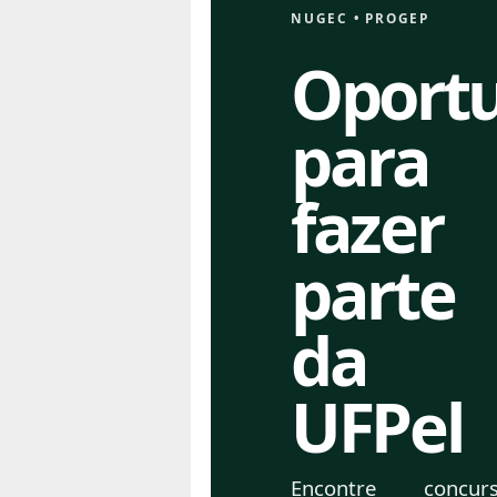
NUGEC
•
PROGEP
Oport
para
fazer
parte
da
UFPel
Encontre concurs