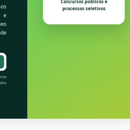
Concursos públicos e
sos
processos seletivos
s e
leo
 de
e concursos
nas
ados