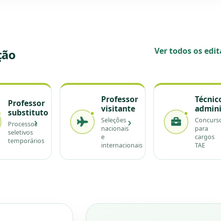
Ver todos os edit
ção
Professor
Técnic
Professor
visitante
admini
substituto
›
›
Seleções
Concurs
Processos
nacionais
para
seletivos
e
cargos
temporários
internacionais
TAE