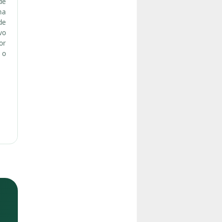
de
na
de
vo
or
 o