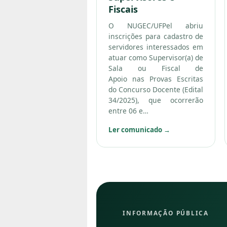
Fiscais
O NUGEC/UFPel abriu
inscrições para cadastro de
servidores interessados em
atuar como Supervisor(a) de
Sala ou Fiscal de
Apoio nas Provas Escritas
do Concurso Docente (Edital
34/2025), que ocorrerão
entre 06 e…
Ler comunicado
→
INFORMAÇÃO PÚBLICA