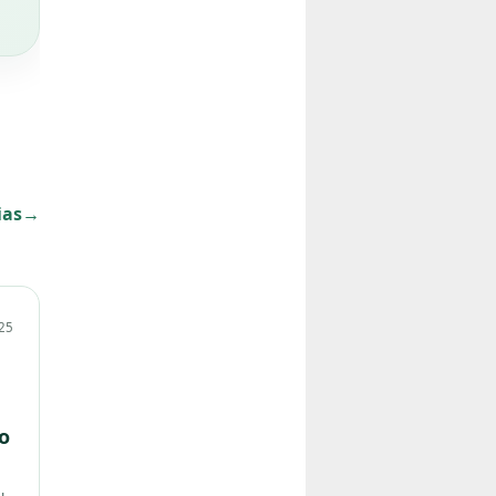
ias
→
025
o