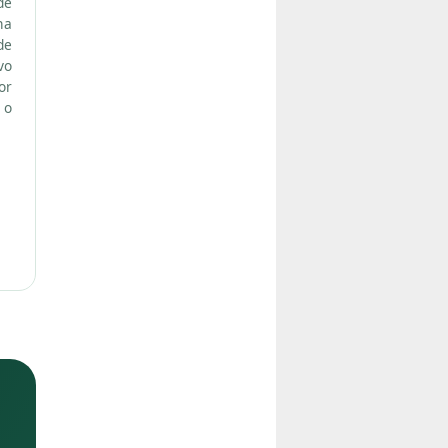
de
na
de
vo
or
 o