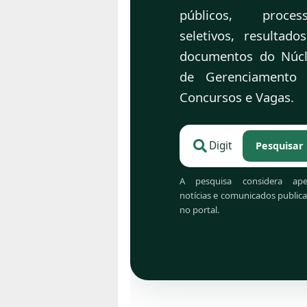
públicos, proces
seletivos, resultado
documentos do Núc
de Gerenciamento
Concursos e Vagas.
Pesquisar
Pesquisar no portal d
A pesquisa considera ape
notícias e comunicados public
no portal.