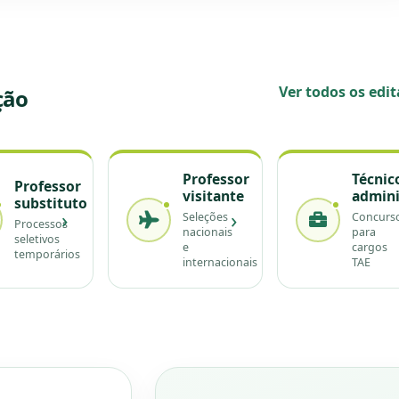
Ver todos os edit
ção
Professor
Técnic
Professor
visitante
admini
substituto
›
›
Seleções
Concurs
Processos
nacionais
para
seletivos
e
cargos
temporários
internacionais
TAE