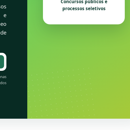
Concursos públicos e
sos
processos seletivos
s e
leo
 de
e concursos
nas
ados