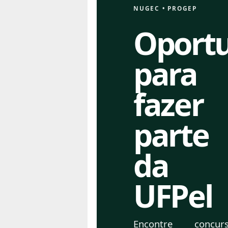
NUGEC
•
PROGEP
Oport
para
fazer
parte
da
UFPel
Encontre concurs