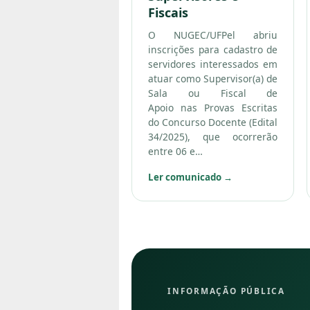
Fiscais
O NUGEC/UFPel abriu
inscrições para cadastro de
servidores interessados em
atuar como Supervisor(a) de
Sala ou Fiscal de
Apoio nas Provas Escritas
do Concurso Docente (Edital
34/2025), que ocorrerão
entre 06 e…
Ler comunicado
→
INFORMAÇÃO PÚBLICA