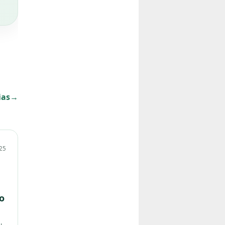
ias
→
025
o