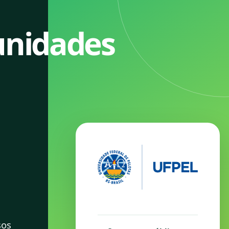
unidades
os