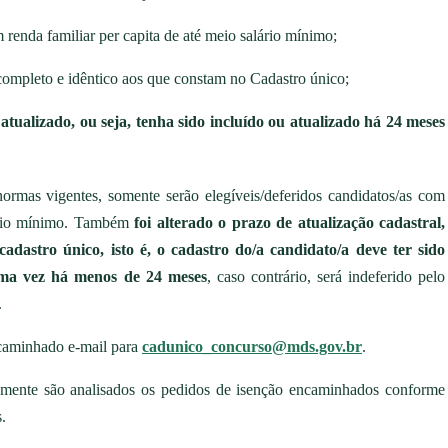
 renda familiar per capita de até meio salário mínimo;
mpleto e idêntico aos que constam no Cadastro único;
atualizado, ou seja, tenha sido incluído ou atualizado há 24 meses
rmas vigentes, somente serão elegíveis/deferidos candidatos/as com
ário mínimo. Também
foi alterado o prazo de atualização cadastral,
adastro único, isto é, o cadastro do/a candidato/a deve ter sido
tima vez há menos de 24 meses
, caso contrário, será indeferido pelo
.
caminhado e-mail para
cadunico_concurso@mds.gov.br
.
somente são analisados os pedidos de isenção encaminhados conforme
.