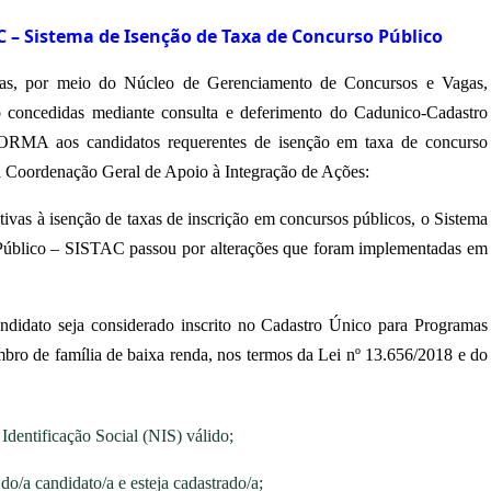
C – Sistema de Isenção de Taxa de Concurso Público
tas, por meio do Núcleo de Gerenciamento de Concursos e Vagas,
o concedidas mediante consulta e deferimento
d
o Cadunico-Cadastro
RMA aos candidatos requerentes de isenção em taxa de concurs
o
a Coordenação Geral de Apoio à Integração de Ações
:
ativas à isenção de taxas de inscrição em concursos públicos, o Sistema
úblico – SISTAC passou por alterações que foram implementadas em
candidato seja considerado inscrito no Cadastro Único para Programas
bro de família de baixa renda, nos termos da Lei nº 13.656/2018 e do
dentificação Social (NIS) válido;
o/a candidato/a e esteja cadastrado/a;