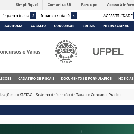
Simplifique!
Comunica BR
Participe
Acesso à infor
Ir para a busca
3
Ir para o rodapé
4
ACESSIBILIDADE
AUDITORIA
COBALTO
CONCURSOS
EDITAIS
INTERNACIONAL
oncursos e Vagas
ELEÇÕES
CADASTRO DE FISCAIS
DOCUMENTOS E FORMULÁRIOS
NOTÍCIAS
lizações do SISTAC – Sistema de Isenção de Taxa de Concurso Público