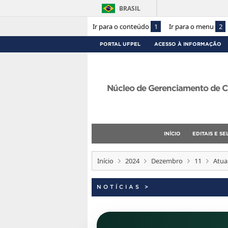
BRASIL
Ir para o conteúdo
1
Ir para o menu
2
PORTAL UFPEL
ACESSO À INFORMAÇÃO
Núcleo de Gerenciamento de C
INÍCIO
EDITAIS E S
Início
2024
Dezembro
11
Atua
NOTÍCIAS
>