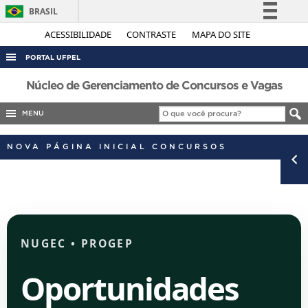
BRASIL
Simplifique!
ACESSIBILIDADE
CONTRASTE
MAPA DO SITE
Comunica BR
PORTAL UFPEL
Participe
ACESSO À INFORMAÇÃO
Núcleo de Gerenciamento de Concursos e Vagas
Acesso à informação
AUDITORIA
MENU
Legislação
COBALTO
Canais
NOVA PÁGINA INICIAL CONCURSOS
CONCURSOS
EDITAIS
INTERNACIONAL
OUVIDORIA
NUGEC
•
PROGEP
PORTARIAS
TELEFONES
Oportunidades