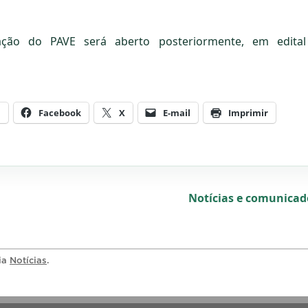
zação do PAVE será aberto posteriormente, em edital
m
Facebook
X
E-mail
Imprimir
Notícias e comunica
ria
Notícias
.