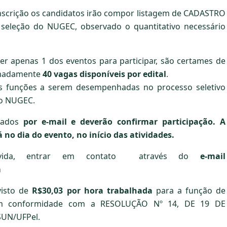
inscrição os candidatos irão compor listagem de CADASTRO
seleção do NUGEC, observado o quantitativo necessário
r apenas 1 dos eventos para participar, são certames de
imadamente
40 vagas disponíveis por edital
.
as funções a serem desempenhadas no processo seletivo
do NUGEC.
isados
por e-mail e
deverão
confirmar participação. A
 no dia do evento, no início das atividades.
úvida, entrar em contato através do
e-mail
m
visto de
R$30,03 por hora trabalhada
para a função de
m conformidade com a RESOLUÇÃO Nº 14, DE 19 DE
UN/UFPel.