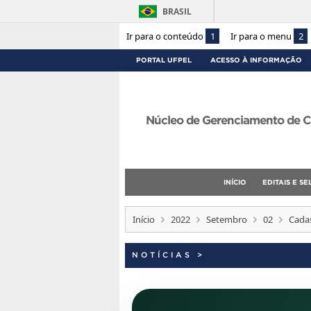
BRASIL
Ir para o conteúdo
1
Ir para o menu
2
PORTAL UFPEL
ACESSO À INFORMAÇÃO
Núcleo de Gerenciamento de C
INÍCIO
EDITAIS E S
Início
2022
Setembro
02
Cadas
NOTÍCIAS
>