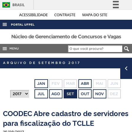
BRASIL
Simplifique!
ACESSIBILIDADE
CONTRASTE
MAPA DO SITE
Comunica BR
PORTAL UFPEL
Participe
ACESSO À INFORMAÇÃO
Núcleo de Gerenciamento de Concursos e Vagas
Acesso à informação
AUDITORIA
MENU
Legislação
COBALTO
Canais
ARQUIVO DE SETEMBRO 2017
CONCURSOS
EDITAIS
JAN
FEV
MAR
ABR
MAI
JUN
INTERNACIONAL
JUL
AGO
SET
OUT
NOV
DEZ
OUVIDORIA
PORTARIAS
COODEC Abre cadastro de servidores
TELEFONES
para fiscalização do TCLLE
25/09/2017