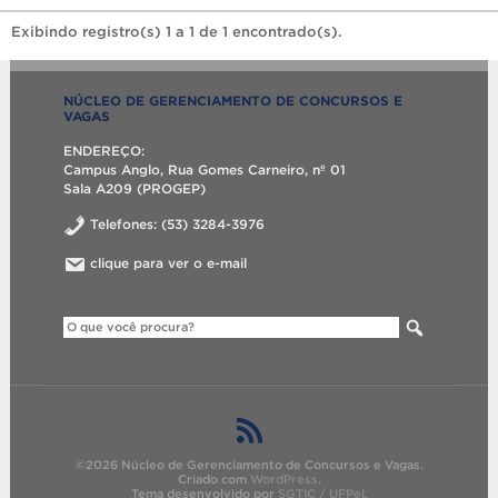
Exibindo registro(s) 1 a 1 de 1 encontrado(s).
NÚCLEO DE GERENCIAMENTO DE CONCURSOS E
VAGAS
ENDEREÇO:
Campus Anglo, Rua Gomes Carneiro, nº 01
Sala A209 (PROGEP)
Telefones: (53) 3284-3976
clique para ver o e-mail
©2026 Núcleo de Gerenciamento de Concursos e Vagas.
Criado com
WordPress
.
Tema desenvolvido por
SGTIC / UFPel
.