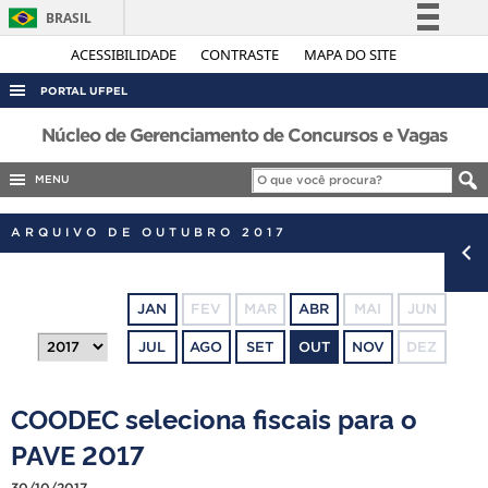
BRASIL
Simplifique!
ACESSIBILIDADE
CONTRASTE
MAPA DO SITE
Comunica BR
PORTAL UFPEL
Participe
ACESSO À INFORMAÇÃO
Núcleo de Gerenciamento de Concursos e Vagas
Acesso à informação
AUDITORIA
MENU
Legislação
COBALTO
Canais
ARQUIVO DE OUTUBRO 2017
CONCURSOS
EDITAIS
JAN
FEV
MAR
ABR
MAI
JUN
INTERNACIONAL
JUL
AGO
SET
OUT
NOV
DEZ
OUVIDORIA
PORTARIAS
COODEC seleciona fiscais para o
TELEFONES
PAVE 2017
30/10/2017