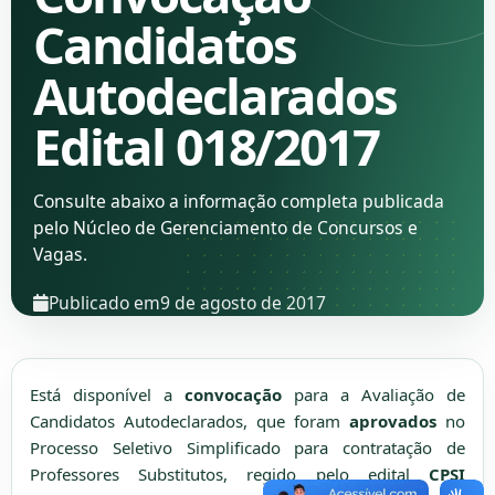
Candidatos
Autodeclarados
Edital 018/2017
Consulte abaixo a informação completa publicada
pelo Núcleo de Gerenciamento de Concursos e
Vagas.
Publicado em
9 de agosto de 2017
Está disponível a
convocação
para a Avaliação de
Candidatos Autodeclarados, que foram
aprovados
no
Processo Seletivo Simplificado para contratação de
Professores Substitutos, regido pelo edital
CPSI