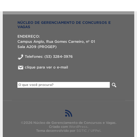
NÚCLEO DE GERENCIAMENTO DE CONCURSOS E
VAGAS
ENDEREÇO:
Campus Anglo, Rua Gomes Carneiro, nº 01
Sala A209 (PROGEP)
Telefones: (53) 3284-3976
clique para ver o e-mail
©2026 Núcleo de Gerenciamento de Concursos e Vagas.
Criado com
WordPress
.
Tema desenvolvido por
SGTIC / UFPel
.