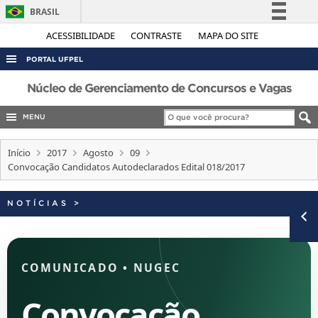
BRASIL
Simplifique!
ACESSIBILIDADE
CONTRASTE
MAPA DO SITE
Comunica BR
PORTAL UFPEL
Participe
ACESSO À INFORMAÇÃO
Núcleo de Gerenciamento de Concursos e Vagas
Acesso à informação
AUDITORIA
MENU
Legislação
COBALTO
Canais
Início
2017
Agosto
09
CONCURSOS
Convocação Candidatos Autodeclarados Edital 018/2017
EDITAIS
NOTÍCIAS
>
INTERNACIONAL
OUVIDORIA
PORTARIAS
COMUNICADO
•
NUGEC
TELEFONES
Convocação