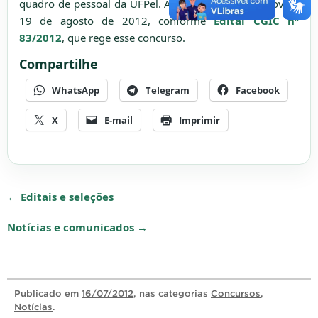
quadro de pessoal da UFPel. A data provável de prova é
19 de agosto de 2012, conforme
Edital CGIC nº
83/2012
, que rege esse concurso.
Compartilhe
WhatsApp
Telegram
Facebook
X
E-mail
Imprimir
← Editais e seleções
Notícias e comunicados →
Publicado
em
16/07/2012
, nas categorias
Concursos
,
Notícias
.