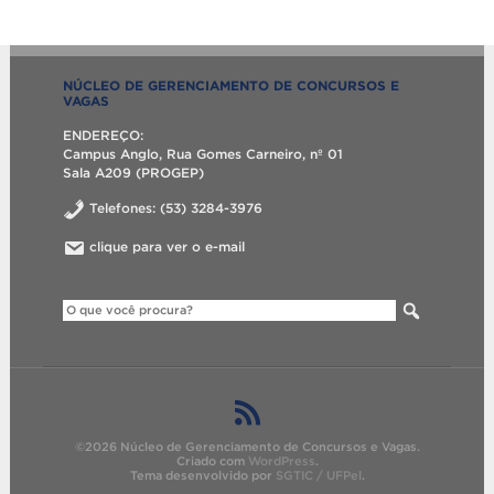
NÚCLEO DE GERENCIAMENTO DE CONCURSOS E
VAGAS
ENDEREÇO:
Campus Anglo, Rua Gomes Carneiro, nº 01
Sala A209 (PROGEP)
Telefones: (53) 3284-3976
clique para ver o e-mail
©2026 Núcleo de Gerenciamento de Concursos e Vagas.
Criado com
WordPress
.
Tema desenvolvido por
SGTIC / UFPel
.