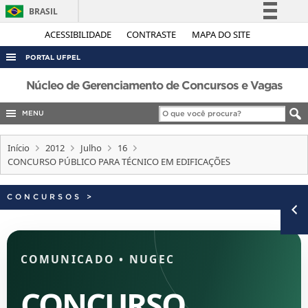
BRASIL
Simplifique!
ACESSIBILIDADE
CONTRASTE
MAPA DO SITE
Comunica BR
PORTAL UFPEL
Participe
ACESSO À INFORMAÇÃO
Núcleo de Gerenciamento de Concursos e Vagas
Acesso à informação
AUDITORIA
MENU
Legislação
COBALTO
Canais
Início
2012
Julho
16
CONCURSOS
CONCURSO PÚBLICO PARA TÉCNICO EM EDIFICAÇÕES
EDITAIS
CONCURSOS
>
INTERNACIONAL
OUVIDORIA
PORTARIAS
COMUNICADO
•
NUGEC
TELEFONES
CONCURSO