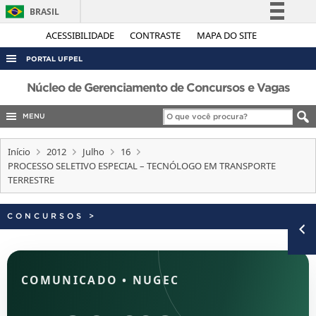
BRASIL
Simplifique!
ACESSIBILIDADE
CONTRASTE
MAPA DO SITE
Comunica BR
PORTAL UFPEL
Participe
ACESSO À INFORMAÇÃO
Núcleo de Gerenciamento de Concursos e Vagas
Acesso à informação
AUDITORIA
MENU
Legislação
COBALTO
Canais
Início
2012
Julho
16
CONCURSOS
PROCESSO SELETIVO ESPECIAL – TECNÓLOGO EM TRANSPORTE
TERRESTRE
EDITAIS
INTERNACIONAL
CONCURSOS
>
OUVIDORIA
PORTARIAS
TELEFONES
COMUNICADO
•
NUGEC