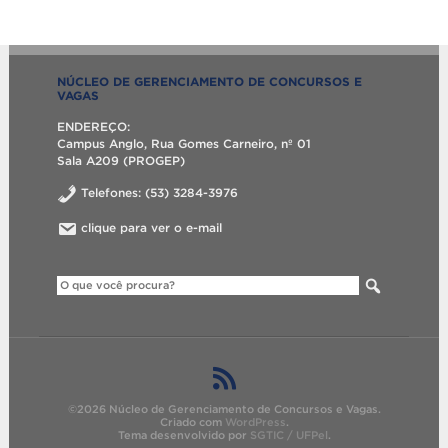
NÚCLEO DE GERENCIAMENTO DE CONCURSOS E
VAGAS
ENDEREÇO:
Campus Anglo, Rua Gomes Carneiro, nº 01
Sala A209 (PROGEP)
Telefones: (53) 3284-3976
clique para ver o e-mail
©2026 Núcleo de Gerenciamento de Concursos e Vagas.
Criado com
WordPress
.
Tema desenvolvido por
SGTIC / UFPel
.