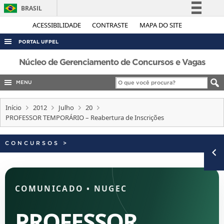
BRASIL
Simplifique!
ACESSIBILIDADE
CONTRASTE
MAPA DO SITE
Comunica BR
PORTAL UFPEL
Participe
ACESSO À INFORMAÇÃO
Núcleo de Gerenciamento de Concursos e Vagas
Acesso à informação
AUDITORIA
MENU
Legislação
COBALTO
Canais
Início
2012
Julho
20
CONCURSOS
PROFESSOR TEMPORÁRIO – Reabertura de Inscrições
EDITAIS
CONCURSOS
>
INTERNACIONAL
OUVIDORIA
PORTARIAS
COMUNICADO
•
NUGEC
TELEFONES
PROFESSOR