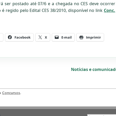
rá ser postado até 07/6 e a chegada no CES deve ocorrer
 é regido pelo Edital CES 38/2010, disponível no link
Conc.
m
Facebook
X
E-mail
Imprimir
Notícias e comunica
ia
Concursos
.
S