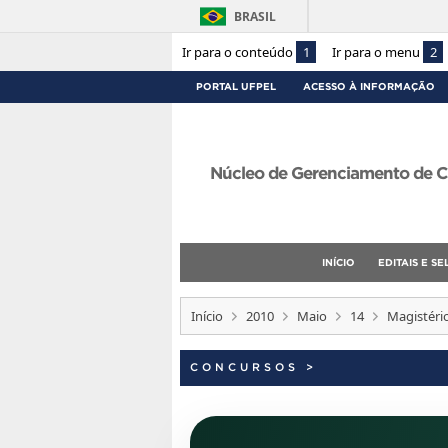
BRASIL
Ir para o conteúdo
1
Ir para o menu
2
PORTAL UFPEL
ACESSO À INFORMAÇÃO
Núcleo de Gerenciamento de C
INÍCIO
EDITAIS E S
Início
2010
Maio
14
Magistéri
CONCURSOS
>