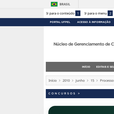
BRASIL
Ir para o conteúdo
1
Ir para o menu
2
PORTAL UFPEL
ACESSO À INFORMAÇÃO
Núcleo de Gerenciamento de C
INÍCIO
EDITAIS E S
Início
2010
Junho
15
Processo
CONCURSOS
>