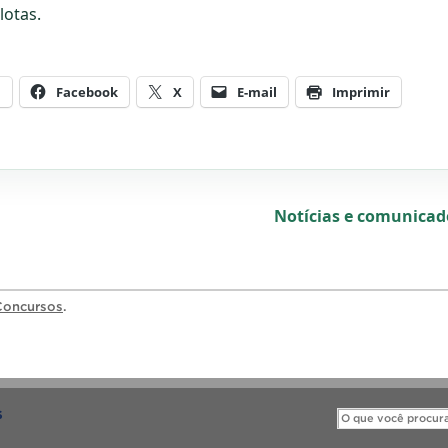
lotas.
m
Facebook
X
E-mail
Imprimir
Notícias e comunica
Concursos
.
S