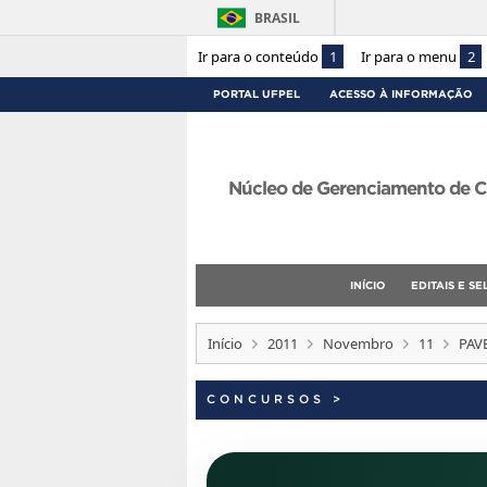
BRASIL
Ir para o conteúdo
1
Ir para o menu
2
PORTAL UFPEL
ACESSO À INFORMAÇÃO
Núcleo de Gerenciamento de C
INÍCIO
EDITAIS E S
Início
2011
Novembro
11
PAV
CONCURSOS
>