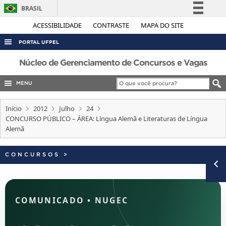
BRASIL
Simplifique!
ACESSIBILIDADE
CONTRASTE
MAPA DO SITE
Comunica BR
PORTAL UFPEL
Participe
ACESSO À INFORMAÇÃO
Núcleo de Gerenciamento de Concursos e Vagas
Acesso à informação
AUDITORIA
MENU
Legislação
COBALTO
Canais
Início
2012
Julho
24
CONCURSOS
CONCURSO PÚBLICO – ÁREA: Língua Alemã e Literaturas de Língua
Alemã
EDITAIS
INTERNACIONAL
CONCURSOS
>
OUVIDORIA
PORTARIAS
TELEFONES
COMUNICADO
•
NUGEC