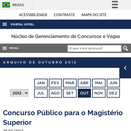
BRASIL
Simplifique!
ACESSIBILIDADE
CONTRASTE
MAPA DO SITE
Comunica BR
PORTAL UFPEL
Participe
ACESSO À INFORMAÇÃO
Núcleo de Gerenciamento de Concursos e Vagas
Acesso à informação
AUDITORIA
MENU
Legislação
COBALTO
Canais
ARQUIVO DE OUTUBRO 2012
CONCURSOS
EDITAIS
JAN
FEV
MAR
ABR
MAI
JUN
INTERNACIONAL
JUL
AGO
SET
OUT
NOV
DEZ
OUVIDORIA
PORTARIAS
Concurso Público para o Magistério
TELEFONES
Superior
29/10/2012