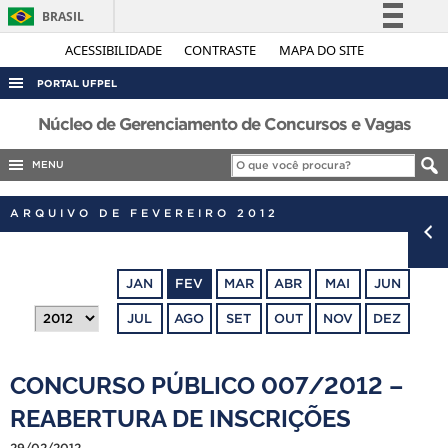
BRASIL
Simplifique!
ACESSIBILIDADE
CONTRASTE
MAPA DO SITE
Comunica BR
PORTAL UFPEL
Participe
ACESSO À INFORMAÇÃO
Núcleo de Gerenciamento de Concursos e Vagas
Acesso à informação
AUDITORIA
MENU
Legislação
COBALTO
Canais
ARQUIVO DE FEVEREIRO 2012
CONCURSOS
EDITAIS
JAN
FEV
MAR
ABR
MAI
JUN
INTERNACIONAL
JUL
AGO
SET
OUT
NOV
DEZ
OUVIDORIA
PORTARIAS
CONCURSO PÚBLICO 007/2012 –
TELEFONES
REABERTURA DE INSCRIÇÕES
29/02/2012