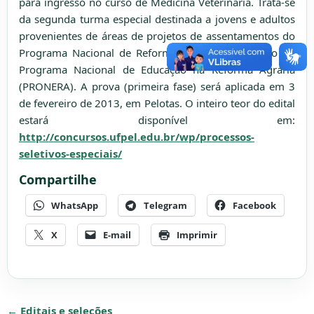
para ingresso no curso de Medicina Veterinária. Trata-se
da segunda turma especial destinada a jovens e adultos
provenientes de áreas de projetos de assentamentos do
Programa Nacional de Reforma Agrária, no âmbito do
Programa Nacional de Educação na Reforma Agrária
(PRONERA). A prova (primeira fase) será aplicada em 3
de fevereiro de 2013, em Pelotas. O inteiro teor do edital
estará disponível em
:
http://concursos.ufpel.edu.br/wp/processos-
seletivos-especiais/
Compartilhe
WhatsApp
Telegram
Facebook
X
E-mail
Imprimir
← Editais e seleções