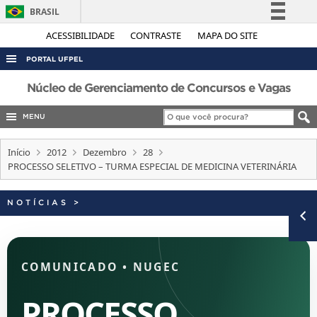
BRASIL
Simplifique!
ACESSIBILIDADE
CONTRASTE
MAPA DO SITE
Comunica BR
PORTAL UFPEL
Participe
ACESSO À INFORMAÇÃO
Núcleo de Gerenciamento de Concursos e Vagas
Acesso à informação
AUDITORIA
MENU
Legislação
COBALTO
Canais
Início
2012
Dezembro
28
CONCURSOS
PROCESSO SELETIVO – TURMA ESPECIAL DE MEDICINA VETERINÁRIA
EDITAIS
NOTÍCIAS
>
INTERNACIONAL
OUVIDORIA
PORTARIAS
COMUNICADO
•
NUGEC
TELEFONES
PROCESSO