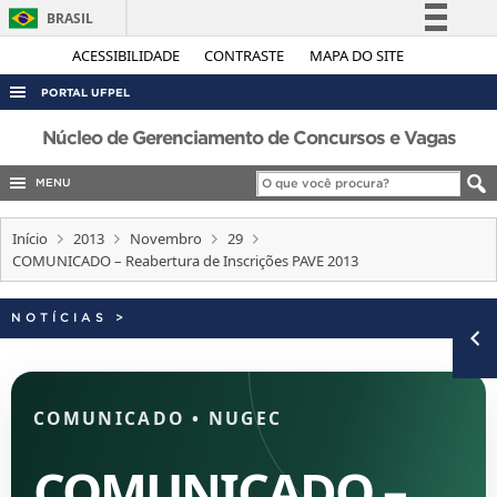
BRASIL
Simplifique!
ACESSIBILIDADE
CONTRASTE
MAPA DO SITE
Comunica BR
PORTAL UFPEL
Participe
ACESSO À INFORMAÇÃO
Núcleo de Gerenciamento de Concursos e Vagas
Acesso à informação
AUDITORIA
MENU
Legislação
COBALTO
Canais
Início
2013
Novembro
29
CONCURSOS
COMUNICADO – Reabertura de Inscrições PAVE 2013
EDITAIS
NOTÍCIAS
>
INTERNACIONAL
OUVIDORIA
PORTARIAS
COMUNICADO
•
NUGEC
TELEFONES
COMUNICADO –