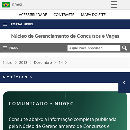
BRASIL
Simplifique!
ACESSIBILIDADE
CONTRASTE
MAPA DO SITE
Comunica BR
PORTAL UFPEL
Participe
ACESSO À INFORMAÇÃO
Núcleo de Gerenciamento de Concursos e Vagas
Acesso à informação
AUDITORIA
MENU
Legislação
COBALTO
Canais
Início
2013
Dezembro
14
CONCURSOS
EDITAIS
NOTÍCIAS
>
INTERNACIONAL
OUVIDORIA
COMUNICADO
•
NUGEC
PORTARIAS
TELEFONES
Consulte abaixo a informação completa publicada
pelo Núcleo de Gerenciamento de Concursos e