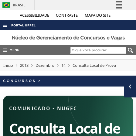
BRASIL
Simplifique!
ACESSIBILIDADE
CONTRASTE
MAPA DO SITE
Comunica BR
PORTAL UFPEL
Participe
ACESSO À INFORMAÇÃO
Núcleo de Gerenciamento de Concursos e Vagas
Acesso à informação
AUDITORIA
MENU
Legislação
COBALTO
Canais
Início
2013
Dezembro
14
Consulta Local de Prova
CONCURSOS
EDITAIS
CONCURSOS
>
INTERNACIONAL
OUVIDORIA
COMUNICADO
•
NUGEC
PORTARIAS
TELEFONES
Consulta Local de