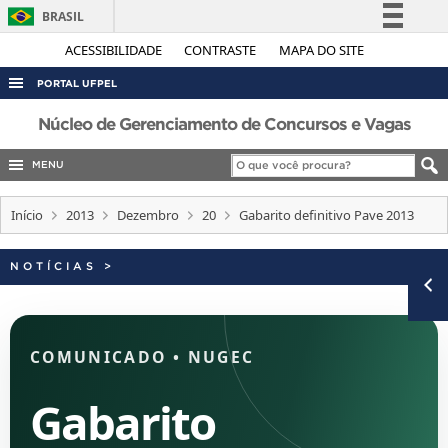
BRASIL
Simplifique!
ACESSIBILIDADE
CONTRASTE
MAPA DO SITE
Comunica BR
PORTAL UFPEL
Participe
Núcleo de Gerenciamento de Concursos e Vagas
Acesso à informação
MENU
Legislação
Canais
Início
2013
Dezembro
20
Gabarito definitivo Pave 2013
NOTÍCIAS
>
COMUNICADO
•
NUGEC
Gabarito