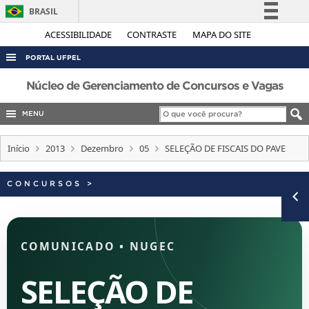
BRASIL
Simplifique!
ACESSIBILIDADE
CONTRASTE
MAPA DO SITE
Comunica BR
PORTAL UFPEL
Participe
ACESSO À INFORMAÇÃO
Núcleo de Gerenciamento de Concursos e Vagas
Acesso à informação
AUDITORIA
MENU
Legislação
COBALTO
Canais
Início
2013
Dezembro
05
SELEÇÃO DE FISCAIS DO PAVE
CONCURSOS
EDITAIS
CONCURSOS
>
INTERNACIONAL
OUVIDORIA
COMUNICADO
•
NUGEC
PORTARIAS
TELEFONES
SELEÇÃO DE