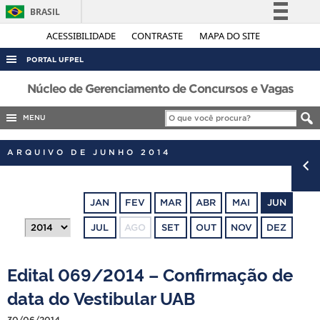
BRASIL
Simplifique!
ACESSIBILIDADE
CONTRASTE
MAPA DO SITE
Comunica BR
PORTAL UFPEL
Participe
ACESSO À INFORMAÇÃO
Núcleo de Gerenciamento de Concursos e Vagas
Acesso à informação
AUDITORIA
MENU
Legislação
COBALTO
Canais
ARQUIVO DE JUNHO 2014
CONCURSOS
EDITAIS
JAN
FEV
MAR
ABR
MAI
JUN
INTERNACIONAL
JUL
AGO
SET
OUT
NOV
DEZ
OUVIDORIA
PORTARIAS
Edital 069/2014 – Confirmação de
TELEFONES
data do Vestibular UAB
30/06/2014