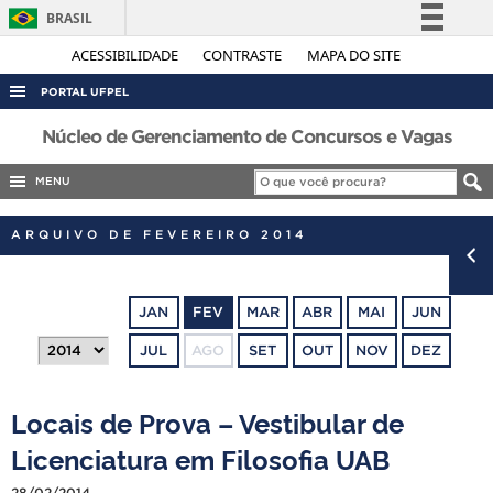
BRASIL
Simplifique!
ACESSIBILIDADE
CONTRASTE
MAPA DO SITE
Comunica BR
PORTAL UFPEL
Participe
ACESSO À INFORMAÇÃO
Núcleo de Gerenciamento de Concursos e Vagas
Acesso à informação
AUDITORIA
MENU
Legislação
COBALTO
Canais
ARQUIVO DE FEVEREIRO 2014
CONCURSOS
EDITAIS
JAN
FEV
MAR
ABR
MAI
JUN
INTERNACIONAL
JUL
AGO
SET
OUT
NOV
DEZ
OUVIDORIA
PORTARIAS
Locais de Prova – Vestibular de
TELEFONES
Licenciatura em Filosofia UAB
28/02/2014