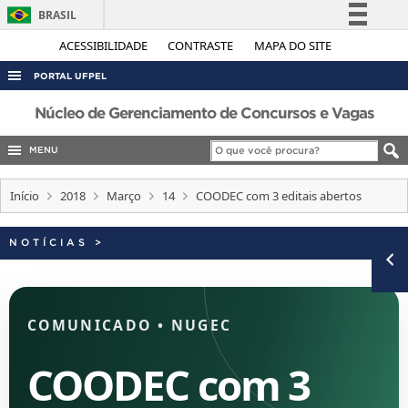
BRASIL
Simplifique!
ACESSIBILIDADE
CONTRASTE
MAPA DO SITE
Comunica BR
PORTAL UFPEL
Participe
ACESSO À INFORMAÇÃO
Núcleo de Gerenciamento de Concursos e Vagas
Acesso à informação
AUDITORIA
MENU
Legislação
COBALTO
Canais
Início
2018
Março
14
COODEC com 3 editais abertos
CONCURSOS
EDITAIS
NOTÍCIAS
>
INTERNACIONAL
OUVIDORIA
COMUNICADO
•
NUGEC
PORTARIAS
TELEFONES
COODEC com 3