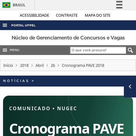
BRASIL
Simplifique!
ACESSIBILIDADE
CONTRASTE
MAPA DO SITE
Comunica BR
PORTAL UFPEL
Participe
ACESSO À INFORMAÇÃO
Núcleo de Gerenciamento de Concursos e Vagas
Acesso à informação
AUDITORIA
MENU
Legislação
COBALTO
Canais
Início
2018
Abril
26
Cronograma PAVE 2018
CONCURSOS
EDITAIS
NOTÍCIAS
>
INTERNACIONAL
OUVIDORIA
COMUNICADO
•
NUGEC
PORTARIAS
TELEFONES
Cronograma PAVE