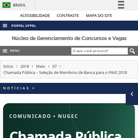
BRASIL
Simplifique!
ACESSIBILIDADE
CONTRASTE
MAPA DO SITE
Comunica BR
PORTAL UFPEL
Participe
ACESSO À INFORMAÇÃO
Núcleo de Gerenciamento de Concursos e Vagas
Acesso à informação
AUDITORIA
MENU
Legislação
COBALTO
Canais
Início
2018
Maio
07
CONCURSOS
Chamada Pública – Seleção de Membros de Banca para o PAVE 2018
EDITAIS
NOTÍCIAS
>
INTERNACIONAL
OUVIDORIA
PORTARIAS
COMUNICADO
•
NUGEC
TELEFONES
Chamada Pública