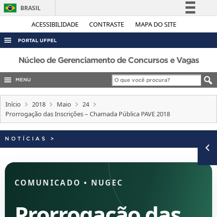
BRASIL
Simplifique!
ACESSIBILIDADE
CONTRASTE
MAPA DO SITE
Comunica BR
PORTAL UFPEL
Participe
ACESSO À INFORMAÇÃO
Núcleo de Gerenciamento de Concursos e Vagas
Acesso à informação
AUDITORIA
MENU
Legislação
COBALTO
Canais
Início
2018
Maio
24
CONCURSOS
Prorrogação das Inscrições – Chamada Pública PAVE 2018
EDITAIS
NOTÍCIAS
>
INTERNACIONAL
OUVIDORIA
PORTARIAS
COMUNICADO
•
NUGEC
TELEFONES
Prorrogação das