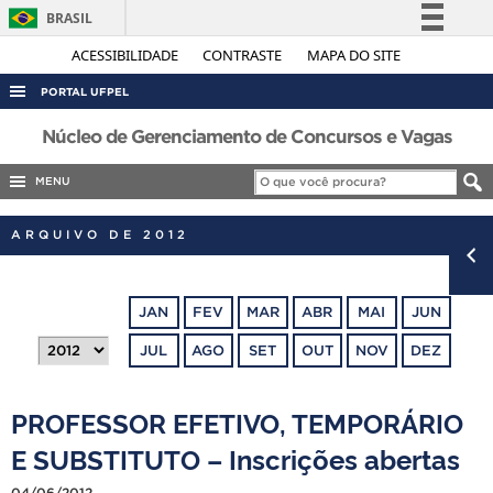
BRASIL
Simplifique!
ACESSIBILIDADE
CONTRASTE
MAPA DO SITE
Comunica BR
PORTAL UFPEL
Participe
ACESSO À INFORMAÇÃO
Núcleo de Gerenciamento de Concursos e Vagas
Acesso à informação
AUDITORIA
MENU
Legislação
COBALTO
Canais
ARQUIVO DE 2012
CONCURSOS
EDITAIS
JAN
FEV
MAR
ABR
MAI
JUN
INTERNACIONAL
JUL
AGO
SET
OUT
NOV
DEZ
OUVIDORIA
PORTARIAS
PROFESSOR EFETIVO, TEMPORÁRIO
TELEFONES
E SUBSTITUTO – Inscrições abertas
04/06/2012