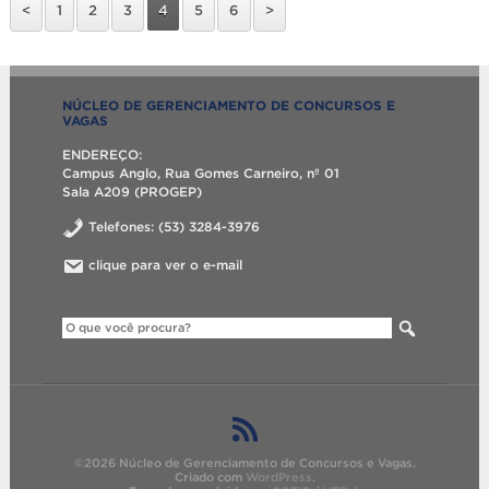
<
1
2
3
4
5
6
>
NÚCLEO DE GERENCIAMENTO DE CONCURSOS E
VAGAS
ENDEREÇO:
Campus Anglo, Rua Gomes Carneiro, nº 01
Sala A209 (PROGEP)
Telefones: (53) 3284-3976
clique para ver o e-mail
©2026 Núcleo de Gerenciamento de Concursos e Vagas.
Criado com
WordPress
.