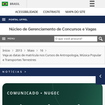
BRASIL
Simplifique!
ACESSIBILIDADE
CONTRASTE
MAPA DO SITE
Comunica BR
PORTAL UFPEL
Participe
ACESSO À INFORMAÇÃO
Núcleo de Gerenciamento de Concursos e Vagas
Acesso à informação
AUDITORIA
MENU
Legislação
COBALTO
Canais
Início
2013
Maio
16
CONCURSOS
Veja as datas de matrícula nos Cursos de Antropologia, Música Popular
e Transportes Terrestres
EDITAIS
INTERNACIONAL
NOTÍCIAS
>
OUVIDORIA
PORTARIAS
TELEFONES
COMUNICADO
•
NUGEC